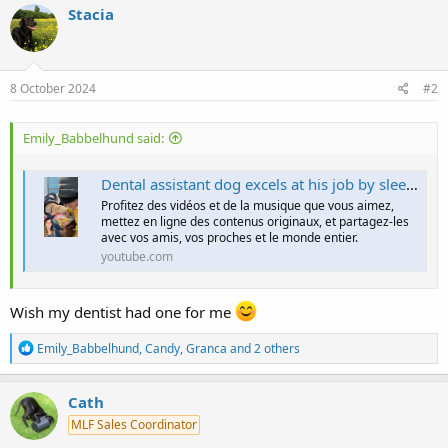
c
Stacia
t
i
o
n
s
8 October 2024
#2
:
Emily_Babbelhund said:
Dental assistant dog excels at his job by sleeping on patients 🐕 #dogswithjobs #shorts #dog
Profitez des vidéos et de la musique que vous aimez,
mettez en ligne des contenus originaux, et partagez-les
avec vos amis, vos proches et le monde entier.
youtube.com
Wish my dentist had one for me
R
Emily_Babbelhund
,
Candy
,
Granca
and 2 others
e
a
c
Cath
t
MLF Sales Coordinator
i
o