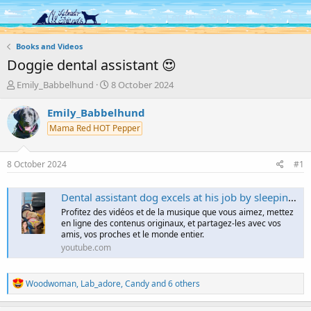
Log in
Register
Books and Videos
Doggie dental assistant 😍
T
S
Emily_Babbelhund
8 October 2024
h
t
r
a
Emily_Babbelhund
e
r
Mama Red HOT Pepper
a
t
d
d
s
a
8 October 2024
#1
t
t
a
e
r
Dental assistant dog excels at his job by sleeping on patients 🐕 #dogswithjobs #shorts #dog
t
Profitez des vidéos et de la musique que vous aimez, mettez
e
en ligne des contenus originaux, et partagez-les avec vos
r
amis, vos proches et le monde entier.
youtube.com
R
Woodwoman
,
Lab_adore
,
Candy
and 6 others
e
a