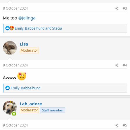
n
s
8 October 2024
#3
:
Me too
@Jelinga
R
Emily_Babbelhund
and
Stacia
e
a
c
Lisa
t
Moderator
i
o
n
s
9 October 2024
#4
:
Awww
R
Emily_Babbelhund
e
a
c
Lab_adore
t
Moderator
Staff member
i
o
n
s
9 October 2024
#5
: